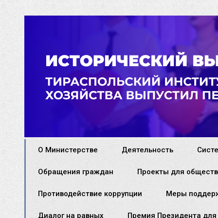
О Министерстве
Деятельность
Сист
Обращения граждан
Проекты для обществ
Противодействие коррупции
Меры поддер
Диалог на равных
Премия Президента для