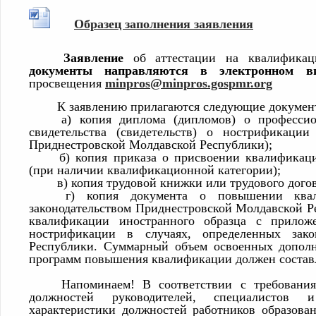
Образец заполнения заявления
Заявление
об аттестации на квалифика
документы направляются в электронном в
просвещения
minpros@minpros.gospmr.org
К заявлению прилагаются следующие докумен
а) копия диплома (дипломов) о професси
свидетельства (свидетельств) о нострификации
Приднестровской Молдавской Республики);
б) копия приказа о присвоении квалификац
(при наличии квалификационной категории);
в) копия трудовой книжки или трудового догов
г) копия документа о повышении квал
законодательством Приднестровской Молдавской Р
квалификации иностранного образца с приложе
нострификации в случаях, определенных зако
Республики. Суммарный объем освоенных дополн
программ повышения квалификации должен составля
Напоминаем! В соответствии с требовани
должностей руководителей, специалистов
характеристики должностей работников образова