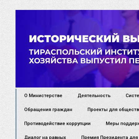
О Министерстве
Деятельность
Сист
Обращения граждан
Проекты для обществ
Противодействие коррупции
Меры поддер
Диалог на равных
Премия Президента для