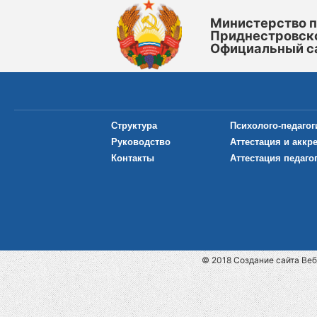
Министерство 
Приднестровск
Официальный с
Структура
Психолого-педагог
Руководство
Аттестация и аккр
Контакты
Аттестация педаго
© 2018
Cоздание сайта
Веб