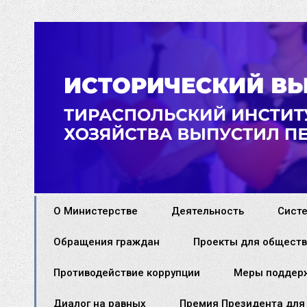
О Министерстве
Деятельность
Сист
Обращения граждан
Проекты для обществ
Противодействие коррупции
Меры поддер
Диалог на равных
Премия Президента для