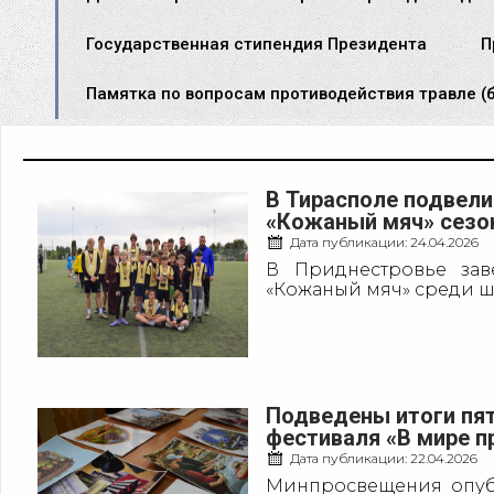
Государственная стипендия Президента
П
Памятка по вопросам противодействия травле (б
Страницы
В Тирасполе подвели
«Кожаный мяч» сезо
Дата публикации:
24.04.2026
В Приднестровье за
«Кожаный мяч» среди шк
Подведены итоги пят
фестиваля «В мире п
Дата публикации:
22.04.2026
Минпросвещения опубл