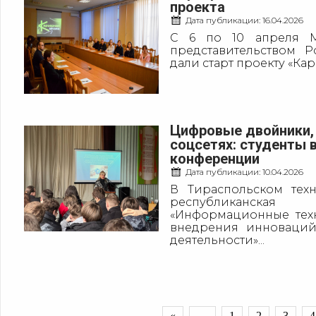
проекта
Дата публикации:
16.04.2026
С 6 по 10 апреля М
представительством 
дали старт проекту «Кар
Цифровые двойники, 
соцсетях: студенты 
конференции
Дата публикации:
10.04.2026
В Тираспольском тех
республиканская 
«Информационные тех
внедрения инноваций
деятельности»...
«
←
1
2
3
4