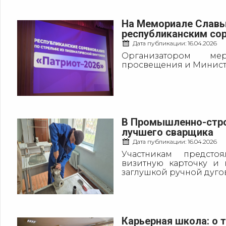
На Мемориале Славы 
республиканским со
Дата публикации:
16.04.2026
Организатором ме
просвещения и Министе
В Промышленно-стро
лучшего сварщика
Дата публикации:
16.04.2026
Участникам предсто
визитную карточку и
заглушкой ручной дугов
Карьерная школа: о 