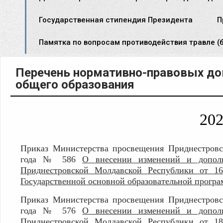
Государственная стипендия Президента
П
Памятка по вопросам противодействия травле (б
Перечень нормативно-правовых до
общего образования
20
П
риказ Министерства просвещения Приднестров
года № 586
О внесении изменений и допол
Приднестровской Молдавской Республики от 
Государственной основной образовательной програ
П
риказ Министерства просвещения Приднестров
года № 576
О внесении изменений и допол
Приднестровской Молдавской Республики от 