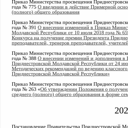
Приказ Министерства просвещения Приднестровско
года № 775
О введении в действие Примерной осно
(полного) общего образования
Приказ Министерства просвещения Приднестровско
года № 391
О внесении изменений в Приказ Минис
Молдавской Республики от 10 июля 2018 года № 65
Конкурса на получение премии Президента Придне
преподавателей, тренеров преподавателей, учителе
Приказ Министерства просвещения Приднестровско
года № 388
О внесении изменений и дополнения в
Приднестровской Молдавской Республики от 24 ию
Методических рекомендаций по ведению классного
Приднестровской Молдавской Республики»
Приказ Министерства просвещения Приднестровско
года № 263 «
Об утверждении Положения о получени
среднего (полного) общего образования в форме се
20
Постановление Правительства Приднестровской Мо