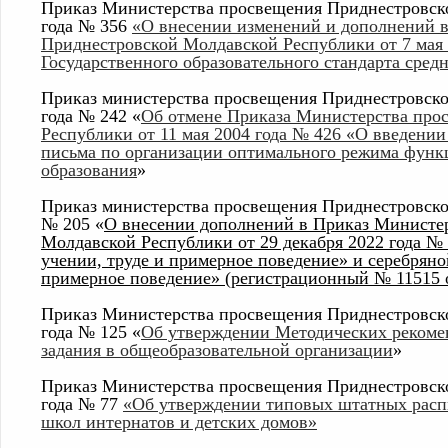
Приказ Министерства просвещения Приднестровско
года № 356
«О внесении изменений и дополнений 
Приднестровской Молдавской Республики от 7 мая
Государственного образовательного стандарта сред
Приказ министерства просвещения Приднестровско
года № 242 «
Об отмене Приказа Министерства про
Республики от 11 мая 2004 года № 426 «О введении
письма по организации оптимального режима функ
образования
»
Приказ министерства просвещения Приднестровской
№ 205 «
О внесении дополнений в Приказ Министе
Молдавской Республики от 29 декабря 2022 года № 
учении, труде и примерное поведение» и серебряно
примерное поведение» (регистрационный № 11515 о
Приказ Министерства просвещения Приднестровско
года № 125 «
Об утверждении Методических рекоме
задания в общеобразовательной организации
»
Приказ Министерства просвещения Приднестровско
года № 77
«Об утверждении типовых штатных расп
школ интернатов и детских домов»