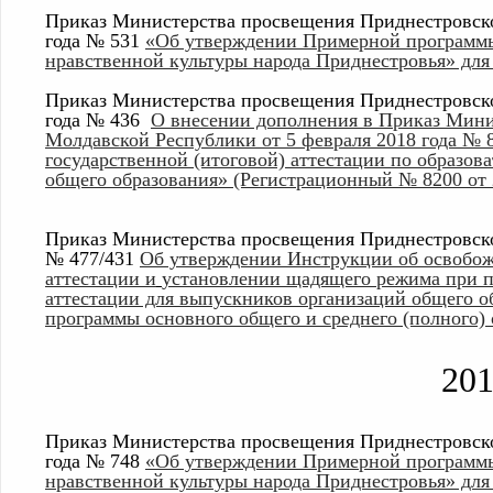
Приказ Министерства просвещения Приднестровско
года № 531
«Об утверждении Примерной программы
нравственной культуры народа Приднестровья» для 
Приказ Министерства просвещения Приднестровско
года № 436
О внесении дополнения в Приказ Мини
Молдавской Республики от 5 февраля 2018 года № 
государственной (итоговой) аттестации по образов
общего образования» (Регистрационный № 8200 от 2
Приказ Министерства просвещения Приднестровско
№ 477/431
Об утверждении Инструкции об освобо
аттестации и
установлении щадящего режима при п
аттестации для выпускников организаций общего о
программы основного общего и среднего (полного)
20
Приказ Министерства просвещения Приднестровско
года № 748
«Об утверждении Примерной программы
нравственной культуры народа Приднестровья» для 