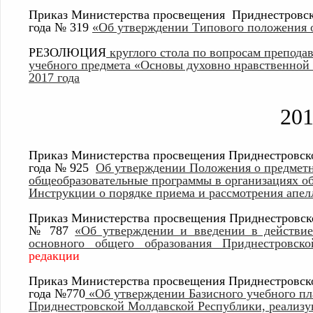
Приказ Министерства просвещения Приднестровско
года № 319
«Об утверждении Типового положения 
РЕЗОЛЮЦИЯ
круглого стола по вопросам преподав
учебного предмета «Основы духовно нравственной 
2017 года
20
Приказ Министерства просвещения Приднестровско
года № 925
Об утверждении Положения о предмет
общеобразовательные программы в организациях об
Инструкции о порядке приема и рассмотрения апе
Приказ Министерства просвещения Приднестровско
№ 787
«Об утверждении и введении в действие 
основного общего образования Приднестровск
редакции
Приказ Министерства просвещения Приднестровско
года №770
«Об утверждении Базисного учебного пл
Приднестровской Молдавской Республики, реализ