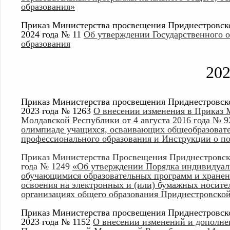
образования»
Приказ Министерства просвещения Приднестровско
2024 года № 11
Об утверждении Государственного о
образования
20
Приказ Министерства просвещения Приднестровско
2023 года № 1263
О внесении изменения в Приказ 
Молдавской Республики от 4 августа 2016 года № 
олимпиаде учащихся, осваивающих общеобразовате
профессионального образования и Инструкции о по
Приказ Министерства Просвещения Приднестровск
года № 1249
«Об утверждении Порядка индивидуаль
обучающимися образовательных программ и хранени
освоения на электронных и (или) бумажных носите
организациях общего образования Приднестровско
Приказ Министерства просвещения Приднестровско
2023 года № 1152
О внесении изменений и дополне