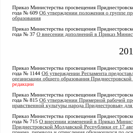
Приказ Министерства просвещения Приднестровско
года № 609
Об утверждении положения о группе пр
образования
Приказ Министерства просвещения Приднестровско
года № 37
О внесении дополнений в Приказ Минис
20
Приказ Министерства просвещения Приднестровско
года № 1144
Об утверждении Регламента предостав
организации общего образования Приднестровской
редакции
Приказ Министерства просвещения Приднестровско
года № 815
Об утверждении Примерной рабочей пр
нравственной культуры народа Приднестровья» для 
Приказ Министерства просвещения Приднестровско
года № 715
О внесении изменений в Приказ Минис
Приднестровской
Молдавской Республики от 17 авг
приема, перевода и отчисления обучающихся по о