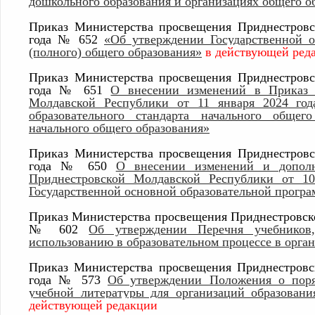
дошкольного образования и организациях общего о
Приказ Министерства просвещения Приднестровс
г
ода
№ 652
«Об утверждении Государственной о
(полного) общего образования»
в действующей ред
Приказ Министерства просвещения Приднестровс
года № 651
О внесении изменений в Приказ 
Молдавской Республики от 11 января 2024 го
образовательного стандарта начального общег
начального общего образования»
Приказ Министерства просвещения Приднестровс
года № 650
О внесении изменений и допол
Приднестровской Молдавской Республики от 
Государственной основной образовательной програ
П
риказ Министерства просвещения Приднестровско
№ 602
Об утверждении Перечня учебников
использованию в образовательном процессе в орган
Приказ Министерства просвещения Приднестровс
года № 573
Об утверждении Положения о поря
учебной литературы для организаций образован
действующей редакции