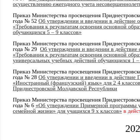
осуществлению ежегодного учета несовершеннолет
Приказ Министерства просвещения Приднестровско
года № 52
Об утверждении и введении в действие 
«Требования к результатам освоения основной обр
обучающихся 5 – 9 классов»
Приказ Министерства просвещения Приднестровско
года № 29
Об утверждении и введении в действие 
«Требования к результатам освоения основной обра
универсальных учебных действий обучающихся 1 – 
Приказ Министерства просвещения Приднестровско
года № 28
Об утверждении и введении в действие
«Иностранный (французский) язык» для 2 4 классо
Приднестровской Молдавской Республики
Приказ Министерства просвещения Приднестровско
года № 6
«Об утверждении Примерной программы у
семейной жизни» для учащихся 9 х классов»
в дей
20