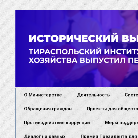
О Министерстве
Деятельность
Сист
Обращения граждан
Проекты для обществ
Противодействие коррупции
Меры поддер
Диалог на равных
Премия Президента для