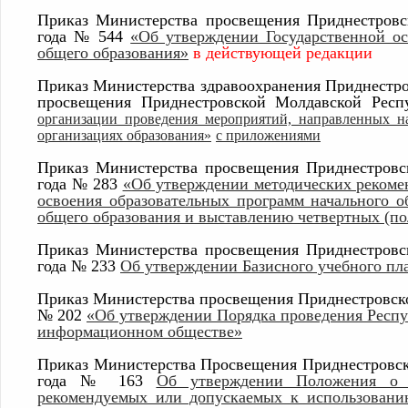
Приказ Министерства просвещения Приднестровс
года № 544
«Об утверждении Государственной ос
общего образования»
в действующей редакции
Приказ Министерства здравоохранения Приднестр
просвещения Приднестровской Молдавской Рес
организации проведения мероприятий, направленных н
организациях образования»
с приложениями
Приказ Министерства просвещения Приднестровс
года № 283
«Об утверждении методических рекоме
освоения образовательных программ начального о
общего образования и выставлению четвертных (по
Приказ Министерства просвещения Приднестровс
года № 233
Об утверждении Базисного учебного пл
Приказ Министерства просвещения Приднестровско
№ 202
«Об утверждении Порядка проведения Респу
информационном обществе»
Приказ Министерства Просвещения Приднестровск
г
ода
№ 163
Об утверждении Положения о п
рекомендуемых или допускаемых к использованию