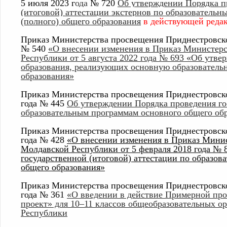
5
июля
2023
г
ода
№ 720
Об утверждении Порядка п
(итоговой) аттестации экстернов по образовательн
(полного) общего образования
в действующей реда
Приказ Министерства просвещения Приднестровско
№ 540
«О внесении изменения в Приказ Министер
Республики от 5 августа 2022 года № 693 «Об утве
образования, реализующих основную образовательн
образования»
Приказ Министерства просвещения Приднестровско
года № 445
Об утверждении Порядка проведения гос
образовательным программам основного общего об
Приказ Министерства просвещения Приднестровско
года № 428
«О внесении изменения в Приказ Мини
Молдавской Республики от 5 февраля 2018 года № 
государственной (итоговой) аттестации по образов
общего образования»
Приказ Министерства просвещения Приднестровско
года № 361
«О введении в действие Примерной пр
проект» для 10–11 классов общеобразовательных 
Республики