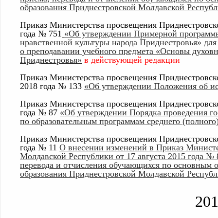
образования Приднестровской Молдавской Республ
Приказ Министерства просвещения Приднестровско
года № 751
«Об утверждении Примерной программы
нравственной культуры народа Приднестровья» для
о преподавании учебного предмета «Основы духовн
Приднестровья»
в действующей редакции
Приказ Министерства просвещения Приднестровско
2018
года
№ 133
«Об утверждении Положения об ис
Приказ Министерства просвещения Приднестровско
года № 87
«Об утверждении Порядка проведения го
по
образовательным программам среднего (полного
Приказ Министерства просвещения Приднестровско
года № 11
О внесении изменений в Приказ Минист
Молдавской Республики от 17 августа 2015 года №
перевода и отчисления обучающихся по основным 
образования Приднестровской Молдавской Респуб
20