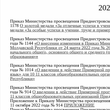
20
Приказ Министерства просвещения Приднестровск
1178
О золотой медали «За отличные успехи в учен
медали «За особые успехи в учении, труде и приме
Приказ Министерства просвещения Приднестровско
года № 1144
«
О внесении изменения в Приказ Мин
Молдавской Республики от 24 марта 2022 года № 
начального общего, основного общего и среднего (
образования»
»
Приказ Министерства просвещения Приднестровско
года № 1014
«О введении в действие Примерной п
язык» для 10 11 классов общеобразовательных орг
Республики»
Приказ Министерства просвещения Приднестровско
года № 914
О введении в действие Примерной прог
11 классов общеобразовательных организаций При
Приложение к Приказу Министерства просвещения
11 октября 2022 года № 914
ПРИЛОЖЕНИЕ
Приказ Министерства просвещения Приднестровско