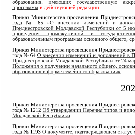
образования, имеющих государственную аккр
программы
в действующей редакции
Приказ Министерства просвещения Приднестровск
года № 65
«О внесении изменений и допол
Приднестровской Молдавской Республики от 5 ию
проведения промежуточной и государственн
образовательным программам основного общего, ср
Приказ Министерства просвещения Приднестровско
года № 64
О внесении изменений и дополнений в 
Приднестровской Молдавской Республики от 24 ма
Положения о получении начального общего, основн
образования в форме семейного образования»
20
Приказ Министерства просвещения Приднестровско
года № 1212
Об утверждении Перечня типов и видо
Молдавской Республики
Приказ Министерства просвещения Приднестровско
года № 1193
О документе, подтверждающем статус