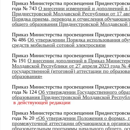
Приказ Министерства просвещения Приднестровско
года № 743
О внесении изменений и дополнений в
Приднестровской Молдавской Республики от 17 авг
Порядка приема, перевода и отчисления обучающи
общего образования Приднестровской Молдавской
Приказ Министерства просвещения Приднестровско
№ 486
Об утверждении Порядка использования обу
средств мобильной сотовой электросвязи
Приказ Министерства просвещения Приднестровско
№ 191
О внесении дополнений в Приказ Министер
Молдавской Республики от 27 апреля 2023 года № 
государственной (итоговой) аттестации по образо
образования»
Приказ Министерства просвещения Приднестровско
года № 124
Об утверждении Государственного образ
образования Приднестровской Молдавской Респуб
в действующей редакции
Приказ Министерства просвещения Приднестровско
года № 20
«Об утверждении Положения о формах, п
промежуточной аттестации обучающихся в организ
образовательным программы начального общего, ос